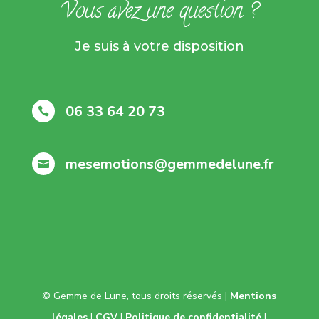
Vous avez une question ?
Je suis à votre disposition
06 33 64 20 73

mesemotions@gemmedelune.fr

© Gemme de Lune, tous droits réservés |
Mentions
légales
|
CGV
|
Politique de confidentialité
|