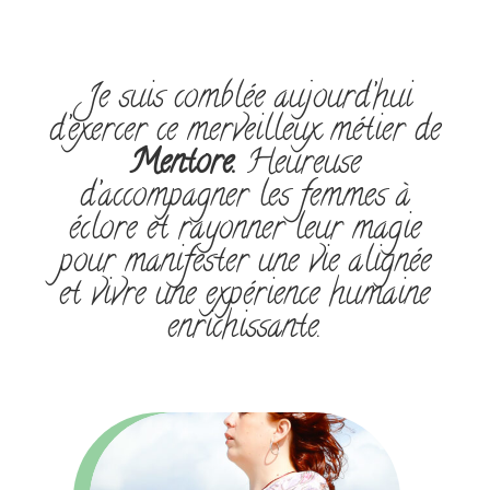
Je suis comblée aujourd’hui
d’exercer ce merveilleux métier de
Mentore.
Heureuse
d’accompagner les femmes
à
éclore et rayonner leur magie
pour manifester une vie alignée
et
vivre une expérience humaine
enrichissante
.